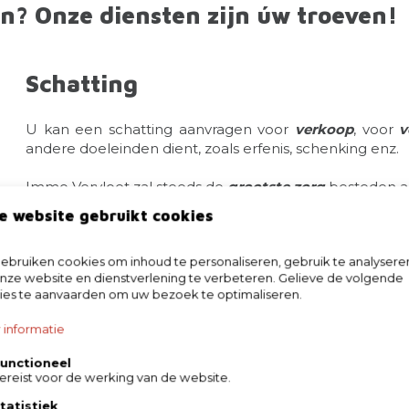
n? Onze diensten zijn úw troeven!
Schatting
U kan een schatting aanvragen voor
verkoop
, voor
v
andere doeleinden dient, zoals erfenis, schenking enz.
Immo Vervloet zal steeds de
grootste zorg
besteden a
Ze dient als basis voor een
realistische verkoopsprijs
e
e website gebruikt cookies
U kan hiervoor rekenen op onze ervaring, onze
bruiken cookies om inhoud te personaliseren, gebruik te analysere
vastgoedsector in onze regio. We toetsen onze waard
ze website en dienstverlening te verbeteren. Gelieve de volgende
zo bent u zeker van een correcte schatting!
ies te aanvaarden om uw bezoek te optimaliseren.
Delen op
 informatie
unctioneel
ereist voor de werking van de website.
tatistiek