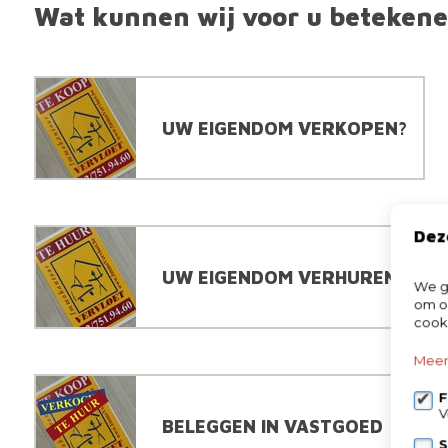
Wat kunnen wij voor u betekene
UW EIGENDOM VERKOPEN?
Dez
UW EIGENDOM VERHUREN?
We ge
om on
cook
Meer
F
V
BELEGGEN IN VASTGOED
S