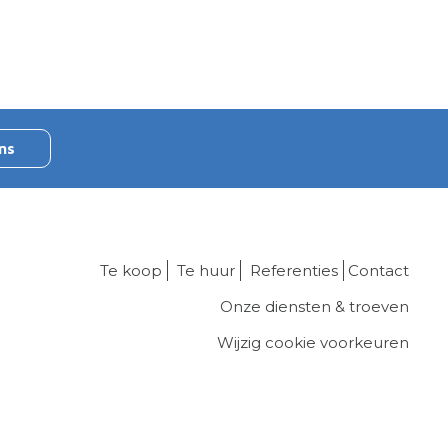
ns
Te koop
Te huur
Referenties
Contact
Onze diensten & troeven
Wijzig cookie voorkeuren
rden
privacy
powered by Whise
website door FW4