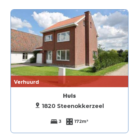
Verhuurd
Huis
1820 Steenokkerzeel
3
172m²