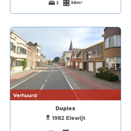
2
98m²
Verhuurd
Duplex
1982 Elewijt