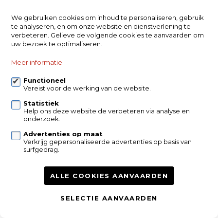
We gebruiken cookies om inhoud te personaliseren, gebruik
te analyseren, en om onze website en dienstverlening te
verbeteren. Gelieve de volgende cookies te aanvaarden om
uw bezoek te optimaliseren.
Meer informatie
Functioneel
Vereist voor de werking van de website.
Statistiek
Help ons deze website de verbeteren via analyse en
onderzoek.
Verkocht
Advertenties op maat
Duplex
Verkrijg gepersonaliseerde advertenties op basis van
surfgedrag.
1820 Steenokkerzeel
ALLE COOKIES AANVAARDEN
3
139m²
SELECTIE AANVAARDEN