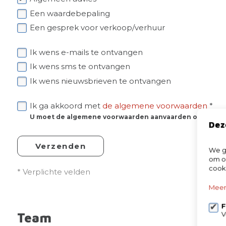
Een waardebepaling
Een gesprek voor verkoop/verhuur
Ik wens e-mails te ontvangen
Ik wens sms te ontvangen
Ik wens nieuwsbrieven te ontvangen
Ik ga akkoord met
de algemene voorwaarden
*
U moet de algemene voorwaarden aanvaarden om dit be
Dez
Verzenden
We ge
om on
cook
* Verplichte velden
Meer
F
Team
V