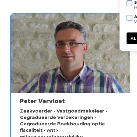
S
H
A
V
AL
Peter Vervloet
Zaakvoerder - Vastgoedmakelaar -
Gegradueerde Verzekeringen -
Gegradueerde Boekhouding optie
fiscaliteit - Anti-
witwasverantwoordelijke